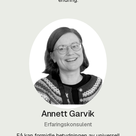
Annett Garvik
Erfaringskonsulent
Få kan formidle betydningen av universell